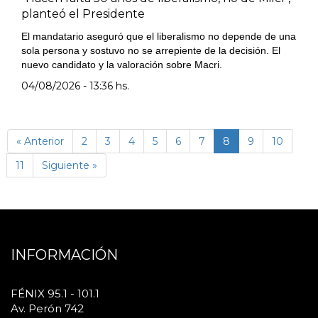
planteó el Presidente
El mandatario aseguró que el liberalismo no depende de una
sola persona y sostuvo no se arrepiente de la decisión. El
nuevo candidato y la valoración sobre Macri.
04/08/2026 - 13:36 hs.
(página
« Anterior
2
3
4
5
6
7
8
9
10
actual)
11
Siguiente »
INFORMACIÓN
FÉNIX 95.1 - 101.1
Av. Perón 742