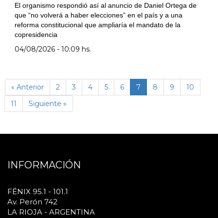
El organismo respondió así al anuncio de Daniel Ortega de
que “no volverá a haber elecciones” en el país y a una
reforma constitucional que ampliaría el mandato de la
copresidencia
04/08/2026 - 10:09 hs.
(página
« Anterior
2
3
4
5
6
7
8
9
10
actual)
11
Siguiente »
INFORMACIÓN
FÉNIX 95.1 - 101.1
Av. Perón 742
LA RIOJA - ARGENTINA