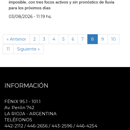
imposible, con tres focos activos y sin pronóstico de lluvia
para los próximos días
03/08/2026 - 11:19 hs.
(página
« Anterior
2
3
4
5
6
7
8
9
10
actual)
11
Siguiente »
INFORMACIÓN
FÉNIX 95.1 - 101.1
Av. Perón 742
LA RIOJA - ARGENTINA
TELÉFONOS
442-2112 / 446-2656 / 443-2596 / 446-4254