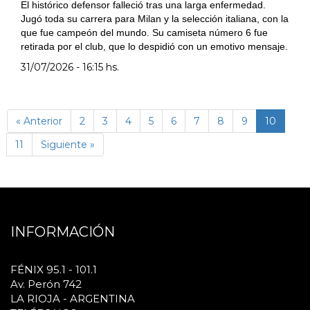
El histórico defensor falleció tras una larga enfermedad.
Jugó toda su carrera para Milan y la selección italiana, con la
que fue campeón del mundo. Su camiseta número 6 fue
retirada por el club, que lo despidió con un emotivo mensaje.
31/07/2026 - 16:15 hs.
(págin
« Anterior
2
3
4
5
6
7
8
9
10
actual)
11
Siguiente »
INFORMACIÓN
FÉNIX 95.1 - 101.1
Av. Perón 742
LA RIOJA - ARGENTINA