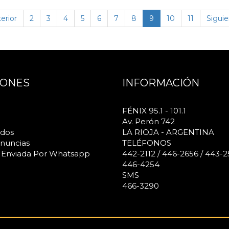
(página
erior
2
3
4
5
6
7
8
9
10
11
Siguie
actual)
IONES
INFORMACIÓN
FÉNIX 95.1 - 101.1
Av. Perón 742
ados
LA RIOJA - ARGENTINA
nuncias
TELÉFONOS
 Enviada Por Whatsapp
442-2112 / 446-2656 / 443-2
446-4254
SMS
466-3290