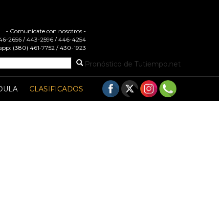
- Comunicate con nosotros -
 446-2656 / 443-2596 / 446-4254
pp: (380) 461-7752 / 430-1923
Pronóstico de Tutiempo.net
DULA
CLASIFICADOS