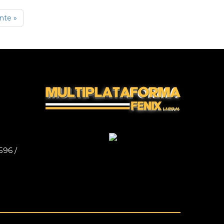
nte »
596 /