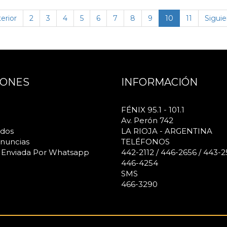
(página
erior
2
3
4
5
6
7
8
9
10
11
Siguie
actual)
IONES
INFORMACIÓN
FÉNIX 95.1 - 101.1
Av. Perón 742
ados
LA RIOJA - ARGENTINA
nuncias
TELÉFONOS
 Enviada Por Whatsapp
442-2112 / 446-2656 / 443-2
446-4254
SMS
466-3290