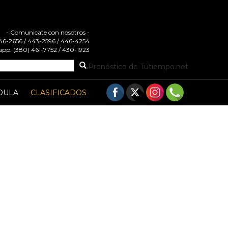
- Comunicate con nosotros -
 446-2656 / 443-2596 / 446-4254
pp: (380) 461-7752 / 430-1923
Pronóstico de Tutiempo.net
DULA
CLASIFICADOS