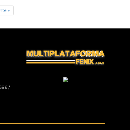
nte »
596 /