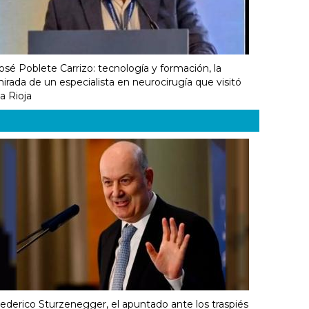
osé Poblete Carrizo: tecnología y formación, la
irada de un especialista en neurocirugía que visitó
a Rioja
ederico Sturzenegger, el apuntado ante los traspiés