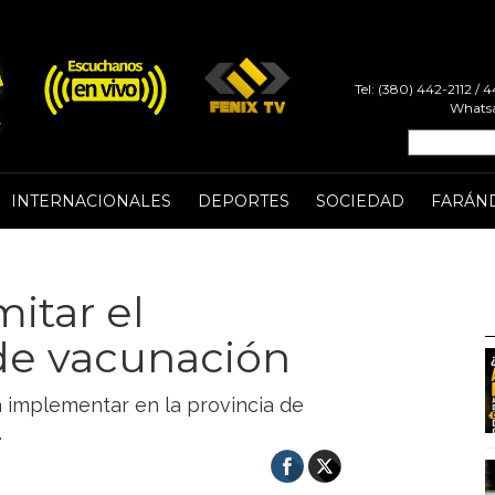
Tel: (380) 442-2112 /
Whatsa
INTERNACIONALES
DEPORTES
SOCIEDAD
FARÁN
itar el
 de vacunación
a implementar en la provincia de
.