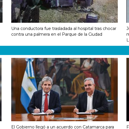
Una conductora fue trasladada al hospital tras chocar
J
contra una palmera en el Parque de la Ciudad
m
L
El Gobierno llegó a un acuerdo con Catamarca para
F