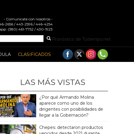
- Comunicate con nosotros -
 446-2656 / 443-2596 / 446-4254
pp: (380) 461-7752 / 430-1923
Pronóstico de Tutiempo.net
DULA
CLASIFICADOS
LAS MÁS VISTAS
¿Por qué Armando Molina
aparece como uno de los
dirigentes con posibilidades de
llegar a la Gobernación?
Chepes: detectaron productos
vencidos desde 2021 durante