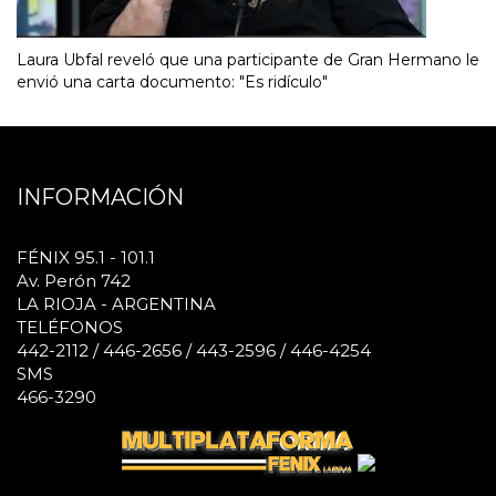
Laura Ubfal reveló que una participante de Gran Hermano le
envió una carta documento: "Es ridículo"
INFORMACIÓN
FÉNIX 95.1 - 101.1
Av. Perón 742
LA RIOJA - ARGENTINA
TELÉFONOS
442-2112 / 446-2656 / 443-2596 / 446-4254
SMS
466-3290