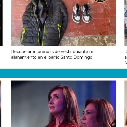
Recuperaron prendas de vestir durante un
R
allanamiento en el barrio Santo Domingo
a
N