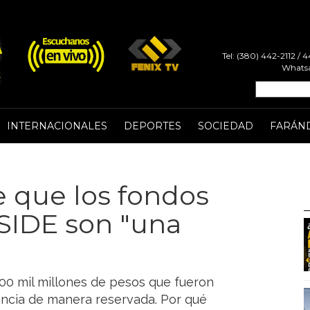
Tel: (380) 442-2112 /
Whatsa
INTERNACIONALES
DEPORTES
SOCIEDAD
FARÁN
e que los fondos
 SIDE son "una
100 mil millones de pesos que fueron
encia de manera reservada. Por qué