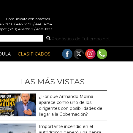
- Comunicate con nosotros -
 446-2656 / 443-2596 / 446-4254
pp: (380) 461-7752 / 430-1923
Pronóstico de Tutiempo.net
DULA
CLASIFICADOS
LAS MÁS VISTAS
¿Por qué Armando Molina
aparece como uno de los
dirigentes con posibilidades de
llegar a la Gobernación?
Importante incendio en el
autódromo generó una densa