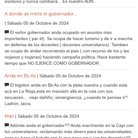
esclavos y nunca cambiará....Es nuestro ADN...
A donde se mete el gobernador...
| Sábado 05 de Octubre de 2024
El señor gobernador anda ocupado en asuntos mas
importantes ( par él). Se ocupa de hacer turismo y de ir a marcha
en defensa de los docentes ( docentes universitarios). Tambien
se ocupa de andar recorriendo el pais ( con recurso de los y las
riojanos y riojanas) haciendo campaña politica. Hace bastante
tiempo que NO EJERCE COMO GOBERNADOR.
Anda en Bs As
| Sábado 05 de Octubre de 2024
El bigoton anda en Bs As con la plata nuestra y cuando está
acá en La Rioja,está en mansión allá en la ruta con sus
secuaces.....viejo dañiño, sinvergüenza, ¿cuando te pensas ir?
Ladrón, lacra
Mari
| Sábado 05 de Octubre de 2024
Adónde anda el gobernador?? Anda marchando en la Capi con
los universitarios, reclamando más dinero para las universidades,
pero se hace el boludo con lo que pasa aquí con los docentes!!!!