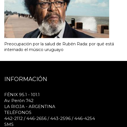
Preocupación por la salud de Rubén Rada: por qué está
internado el músico uruguayo
INFORMACIÓN
FÉNIX 95.1 - 101.1
Av. Perón 742
LA RIOJA - ARGENTINA
TELÉFONOS
442-2112 / 446-2656 / 443-2596 / 446-4254
SMS