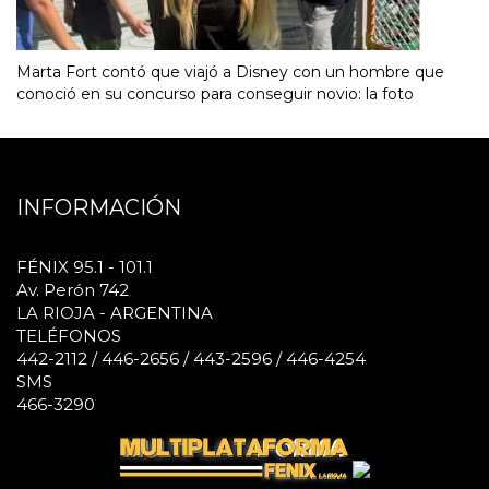
Marta Fort contó que viajó a Disney con un hombre que
conoció en su concurso para conseguir novio: la foto
INFORMACIÓN
FÉNIX 95.1 - 101.1
Av. Perón 742
LA RIOJA - ARGENTINA
TELÉFONOS
442-2112 / 446-2656 / 443-2596 / 446-4254
SMS
466-3290