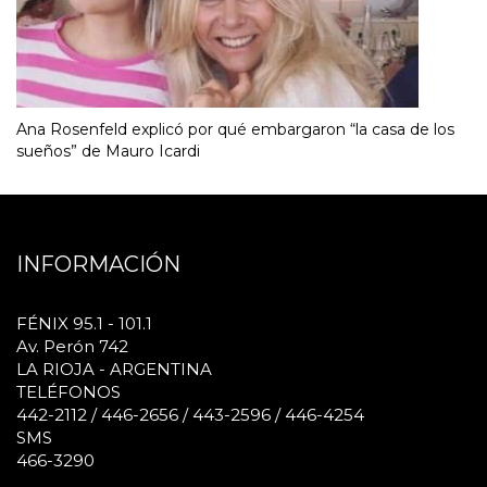
Ana Rosenfeld explicó por qué embargaron “la casa de los
sueños” de Mauro Icardi
INFORMACIÓN
FÉNIX 95.1 - 101.1
Av. Perón 742
LA RIOJA - ARGENTINA
TELÉFONOS
442-2112 / 446-2656 / 443-2596 / 446-4254
SMS
466-3290