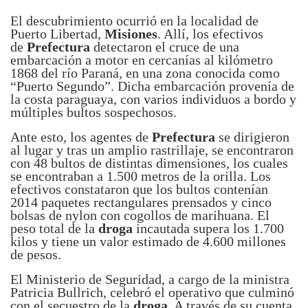
El descubrimiento ocurrió en la localidad de
Puerto Libertad,
Misiones
. Allí, los efectivos
de
Prefectura
detectaron el cruce de una
embarcación a motor en cercanías al kilómetro
1868 del río Paraná, en una zona conocida como
“Puerto Segundo”. Dicha embarcación provenía de
la costa paraguaya, con varios individuos a bordo y
múltiples bultos sospechosos.
Ante esto, los agentes de
Prefectura
se dirigieron
al lugar y tras un amplio rastrillaje, se encontraron
con 48 bultos de distintas dimensiones, los cuales
se encontraban a 1.500 metros de la orilla. Los
efectivos constataron que los bultos contenían
2014 paquetes rectangulares prensados y cinco
bolsas de nylon con cogollos de marihuana. El
peso total de la
droga
incautada supera los 1.700
kilos y tiene un valor estimado de 4.600 millones
de pesos.
El Ministerio de Seguridad, a cargo de la ministra
Patricia Bullrich, celebró el operativo que culminó
con el secuestro de la
droga
. A través de su cuenta