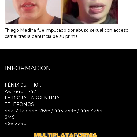
Thiago Medina fue imputado por abuso sexual con acceso
carnal tras la denuncia de su prima
INFORMACIÓN
FÉNIX 95.1 - 101.1
Av. Perón 742
LA RIOJA - ARGENTINA
TELÉFONOS
442-2112 / 446-2656 / 443-2596 / 446-4254
SMS
466-3290