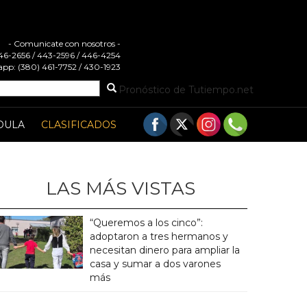
- Comunicate con nosotros -
 446-2656 / 443-2596 / 446-4254
pp: (380) 461-7752 / 430-1923
Pronóstico de Tutiempo.net
DULA
CLASIFICADOS
LAS MÁS VISTAS
“Queremos a los cinco”:
adoptaron a tres hermanos y
necesitan dinero para ampliar la
casa y sumar a dos varones
más