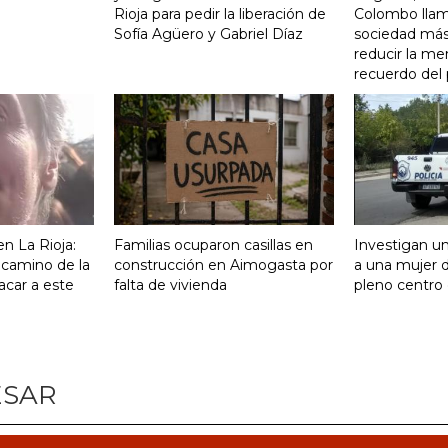
Rioja para pedir la liberación de
Colombo llam
Sofía Agüero y Gabriel Díaz
sociedad más 
reducir la me
recuerdo del
n La Rioja:
Familias ocuparon casillas en
Investigan un
 camino de la
construcción en Aimogasta por
a una mujer 
acar a este
falta de vivienda
pleno centro 
ESAR