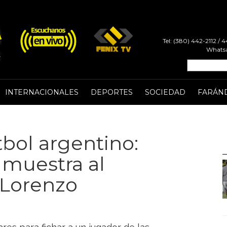
Tel: (380) 442-2112 /
Whatsa
INTERNACIONALES
DEPORTES
SOCIEDAD
FARÁN
tbol argentino:
 muestra al
 Lorenzo