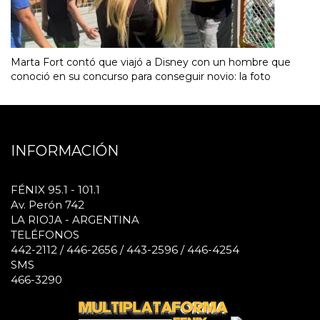
Marta Fort contó que viajó a Disney con un hombre que
conoció en su concurso para conseguir novio: la foto
INFORMACIÓN
FÉNIX 95.1 - 101.1
Av. Perón 742
LA RIOJA - ARGENTINA
TELÉFONOS
442-2112 / 446-2656 / 443-2596 / 446-4254
SMS
466-3290