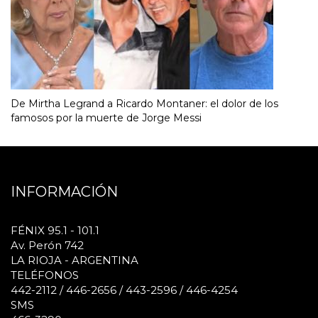
De Mirtha Legrand a Ricardo Montaner: el dolor de los
famosos por la muerte de Jorge Messi
INFORMACIÓN
FÉNIX 95.1 - 101.1
Av. Perón 742
LA RIOJA - ARGENTINA
TELÉFONOS
442-2112 / 446-2656 / 443-2596 / 446-4254
SMS