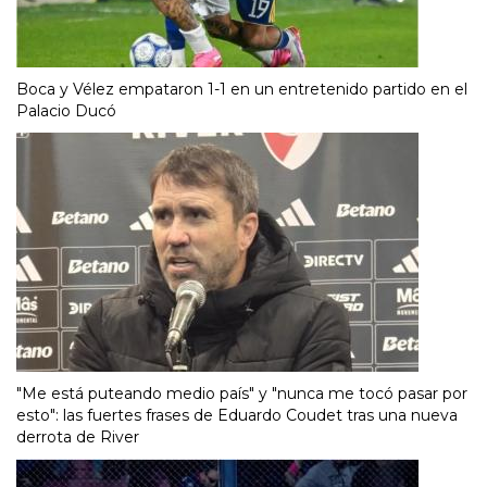
Boca y Vélez empataron 1-1 en un entretenido partido en el
Palacio Ducó
"Me está puteando medio país" y "nunca me tocó pasar por
esto": las fuertes frases de Eduardo Coudet tras una nueva
derrota de River