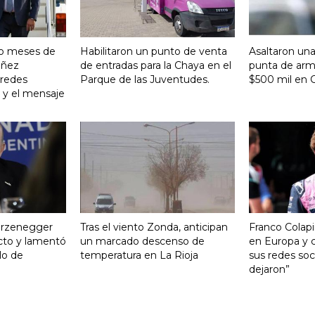
ro meses de
Habilitaron un punto de venta
Asaltaron una
Yañez
de entradas para la Chaya en el
punta de arma
 redes
Parque de las Juventudes.
$500 mil en C
o y el mensaje
turzenegger
Tras el viento Zonda, anticipan
Franco Colapi
cto y lamentó
un marcado descenso de
en Europa y c
ulo de
temperatura en La Rioja
sus redes soci
dejaron”