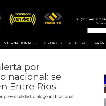
Tel: (380) 442-2112 /
Whatsa
INTERNACIONALES
DEPORTES
SOCIEDAD
FARÁN
lerta por
 nacional: se
n Entre Ríos
previsibilidad, diálogo institucional