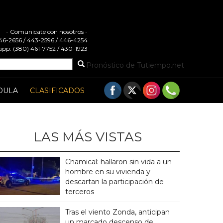
- Comunicate con nosotros -
 446-2656 / 443-2596 / 446-4254
pp: (380) 461-7752 / 430-1923
Pronóstico de Tutiempo.net
DULA
CLASIFICADOS
LAS MÁS VISTAS
Chamical: hallaron sin vida a un
hombre en su vivienda y
descartan la participación de
terceros
Tras el viento Zonda, anticipan
un marcado descenso de