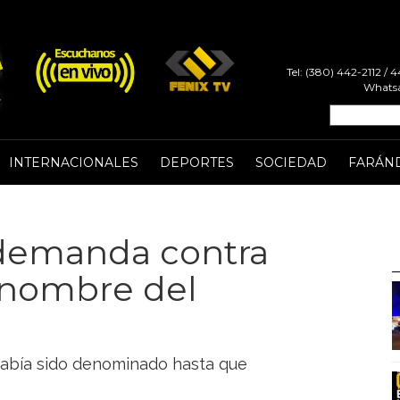
Tel: (380) 442-2112 /
Whatsa
INTERNACIONALES
DEPORTES
SOCIEDAD
FARÁN
demanda contra
r nombre del
 había sido denominado hasta que