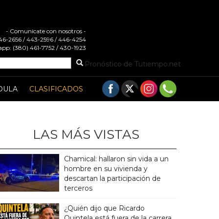
- Comunicate con nosotros -
 446-2656 / 443-2596 / 446-4254
pp: (380) 461-7752 / 430-1923
Pronóstico de Tutiempo.net
DULA
CLASIFICADOS
LAS MÁS VISTAS
Chamical: hallaron sin vida a un
hombre en su vivienda y
descartan la participación de
terceros
¿Quién dijo que Ricardo
Quintela está fuera de la carrera