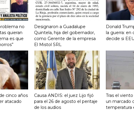
 problema no
Designaron a Guadalupe
Donald Trump
tas quieran
Quintela, hija del gobernador,
la guerra: e
lema es que
como Gerente de la empresa
decide si EEU
horros”
El Mistol SRL
 de cinco años
Causa ANDIS: el juez Lijo fijó
Tras el vient
ser atacado
para el 26 de agosto el peritaje
un marcado 
de los audios
temperatura 