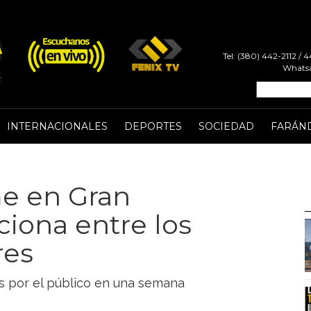
Tel: (380) 442-2112 /
Whatsa
INTERNACIONALES
DEPORTES
SOCIEDAD
FARÁN
me en Gran
iona entre los
res
s por el público en una semana