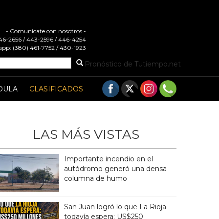
- Comunicate con nosotros -
 446-2656 / 443-2596 / 446-4254
pp: (380) 461-7752 / 430-1923
Pronóstico de Tutiempo.net
DULA
CLASIFICADOS
LAS MÁS VISTAS
Importante incendio en el
autódromo generó una densa
columna de humo
San Juan logró lo que La Rioja
todavía espera: US$250