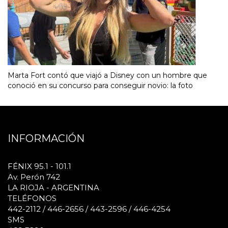
Marta Fort contó que viajó a Disney con un hombre que
conoció en su concurso para conseguir novio: la foto
INFORMACIÓN
FÉNIX 95.1 - 101.1
Av. Perón 742
LA RIOJA - ARGENTINA
TELÉFONOS
442-2112 / 446-2656 / 443-2596 / 446-4254
SMS