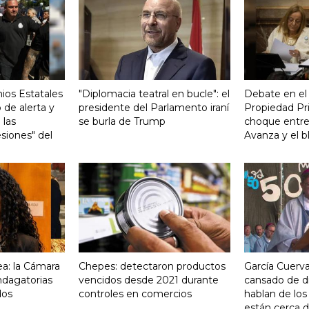
ios Estatales
"Diplomacia teatral en bucle": el
Debate en el
 de alerta y
presidente del Parlamento iraní
Propiedad Pri
 las
se burla de Trump
choque entre
siones" del
Avanza y el b
a: la Cámara
Chepes: detectaron productos
García Cuerva
indagatorias
vencidos desde 2021 durante
cansado de d
dos
controles en comercios
hablan de los
están cerca d