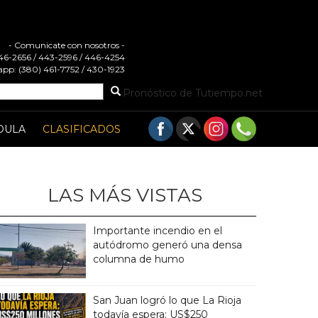
- Comunicate con nosotros -
 446-2656 / 443-2596 / 446-4254
pp: (380) 461-7752 / 430-1923
Pronóstico de Tutiempo.net
DULA
CLASIFICADOS
LAS MÁS VISTAS
Importante incendio en el
autódromo generó una densa
columna de humo
San Juan logró lo que La Rioja
todavía espera: US$250