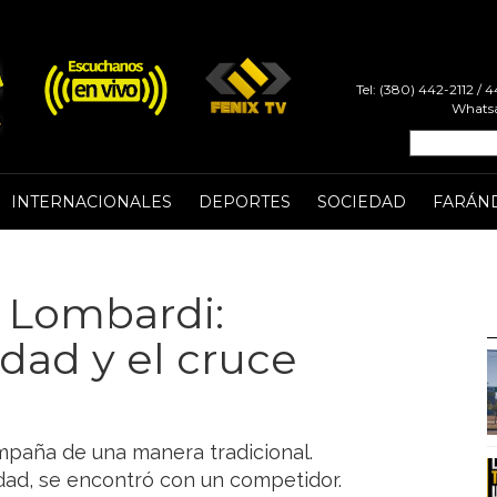
Tel: (380) 442-2112 /
Whatsa
INTERNACIONALES
DEPORTES
SOCIEDAD
FARÁN
o Lombardi:
udad y el cruce
o
ampaña de una manera tradicional.
udad, se encontró con un competidor.