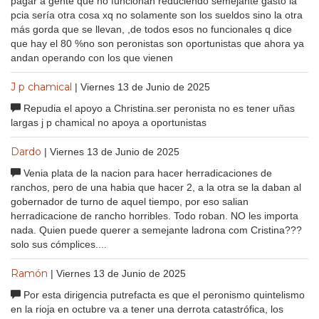
pagar a gente que no funcionan reduciendo semejante gasto la
pcia sería otra cosa xq no solamente son los sueldos sino la otra
más gorda que se llevan, ,de todos esos no funcionales q dice
que hay el 80 %no son peronistas son oportunistas que ahora ya
andan operando con los que vienen
J p chamical
| Viernes 13 de Junio de 2025
Repudia el apoyo a Christina.ser peronista no es tener uñas
largas j p chamical no apoya a oportunistas
Dardo
| Viernes 13 de Junio de 2025
Venia plata de la nacion para hacer herradicaciones de
ranchos, pero de una habia que hacer 2, a la otra se la daban al
gobernador de turno de aquel tiempo, por eso salian
herradicacione de rancho horribles. Todo roban. NO les importa
nada. Quien puede querer a semejante ladrona com Cristina???
solo sus cómplices....
Ramón
| Viernes 13 de Junio de 2025
Por esta dirigencia putrefacta es que el peronismo quintelismo
en la rioja en octubre va a tener una derrota catastrófica, los