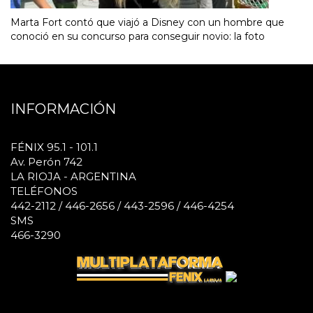
Marta Fort contó que viajó a Disney con un hombre que
conoció en su concurso para conseguir novio: la foto
INFORMACIÓN
FÉNIX 95.1 - 101.1
Av. Perón 742
LA RIOJA - ARGENTINA
TELÉFONOS
442-2112 / 446-2656 / 443-2596 / 446-4254
SMS
466-3290