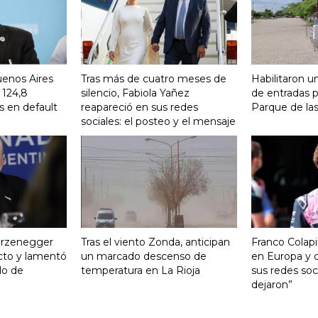
uenos Aires
Tras más de cuatro meses de
Habilitaron u
 124,8
silencio, Fabiola Yañez
de entradas p
s en default
reapareció en sus redes
Parque de la
sociales: el posteo y el mensaje
turzenegger
Tras el viento Zonda, anticipan
Franco Colapi
cto y lamentó
un marcado descenso de
en Europa y c
ulo de
temperatura en La Rioja
sus redes soci
dejaron”