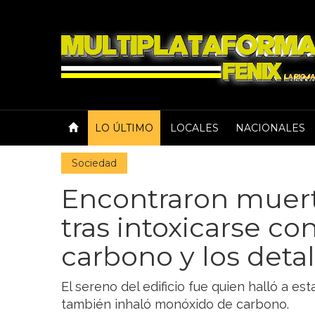
LO ÚLTIMO
LOCALES
NACIONALES
Sociedad
Encontraron muert
tras intoxicarse c
carbono y los detal
El sereno del edificio fue quien halló a es
también inhaló monóxido de carbono.