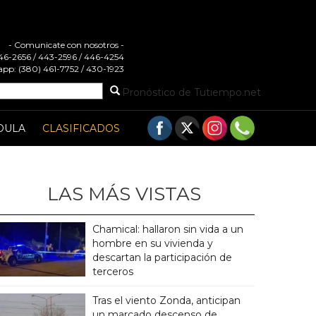
- Comunicate con nosotros -
 446-2656 / 443-2596 / 446-4254
pp: (380) 461-7752 / 430-1923
Pronóstico de Tutiempo.net
DULA
CLASIFICADOS
LAS MÁS VISTAS
Chamical: hallaron sin vida a un
hombre en su vivienda y
descartan la participación de
terceros
Tras el viento Zonda, anticipan
un marcado descenso de