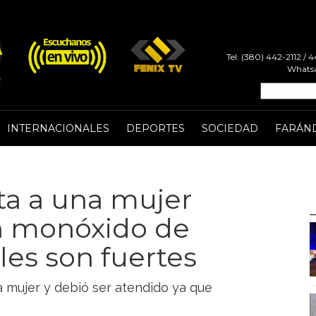
Tel: (380) 442-2112 /
Whatsa
INTERNACIONALES
DEPORTES
SOCIEDAD
FARÁN
a a una mujer
on monóxido de
les son fuertes
ta mujer y debió ser atendido ya que