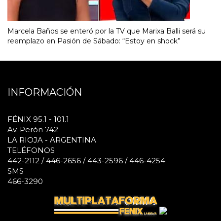
Marcela Baños se enteró por la TV que Marixa Balli será su
reemplazo en Pasión de Sábado: “Estoy en shock”
INFORMACIÓN
FÉNIX 95.1 - 101.1
Av. Perón 742
LA RIOJA - ARGENTINA
TELÉFONOS
442-2112 / 446-2656 / 443-2596 / 446-4254
SMS
466-3290