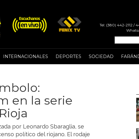
Tel: (380) 442-2112 /
Whatsa
INTERNACIONALES
DEPORTES
SOCIEDAD
FARÁN
ímbolo:
 en la serie
Rioja
zada por Leonardo Sbaraglia, se
enso político del riojano. El rodaje