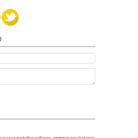
O
cara esos porteños roñosos .siempre nos trataron