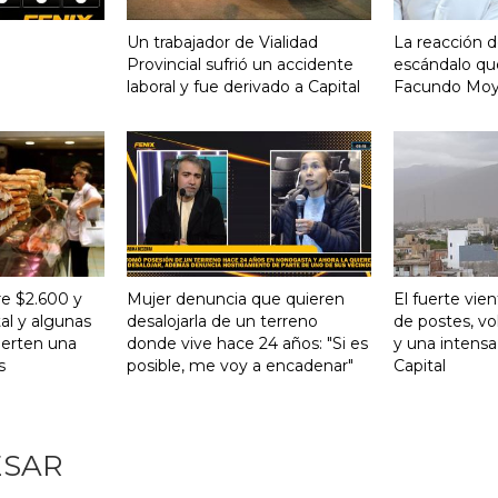
Un trabajador de Vialidad
La reacción d
Provincial sufrió un accidente
escándalo qu
laboral y fue derivado a Capital
Facundo Mo
re $2.600 y
Mujer denuncia que quieren
El fuerte vie
al y algunas
desalojarla de un terreno
de postes, vo
ierten una
donde vive hace 24 años: "Si es
y una intensa
s
posible, me voy a encadenar"
Capital
ESAR