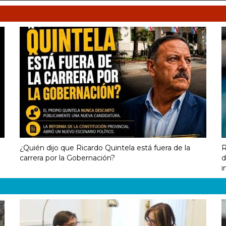
¿Quién dijo que Ricardo Quintela está fuera de la
R
carrera por la Gobernación?
d
i