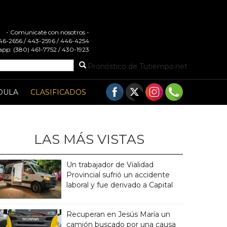
- Comunicate con nosotros -
 446-2656 / 443-2596 / 446-4254
pp: (380) 461-7752 / 430-1923
Pronóstico de Tutiempo.net
DULA
CLASIFICADOS
LAS MÁS VISTAS
Un trabajador de Vialidad
Provincial sufrió un accidente
laboral y fue derivado a Capital
Recuperan en Jesús María un
camión buscado por una causa