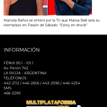
Marcela Baños se enteró por la TV que Marixa Balli será su
reemplazo en Pasión de Sábado: “Estoy en shock”
INFORMACIÓN
FÉNIX 95.1 - 101.1
Av. Perón 742
LA RIOJA - ARGENTINA
TELÉFONOS
442-2112 / 446-2656 / 443-2596 / 446-4254
SMS
466-3290