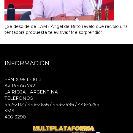
¿Se despide de LAM? Ángel de Brito reveló que recibió una
tentadora propuesta televisiva: "Me sorprendió"
INFORMACIÓN
FÉNIX 95.1 - 101.1
Av. Perón 742
LA RIOJA - ARGENTINA
TELÉFONOS
442-2112 / 446-2656 / 443-2596 / 446-4254
SMS
466-3290