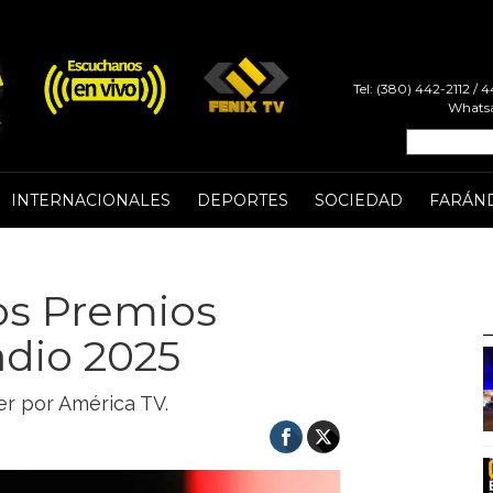
Tel: (380) 442-2112 /
Whatsa
INTERNACIONALES
DEPORTES
SOCIEDAD
FARÁN
os Premios
adio 2025
ver por América TV.