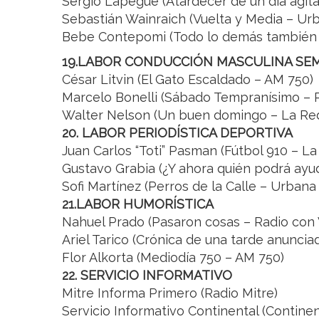
Sergio Lapegüe (Atardecer de un día agita
Sebastián Wainraich (Vuelta y Media – Ur
Bebe Contepomi (Todo lo demás también
19.LABOR CONDUCCIÓN MASCULINA SEM
César Litvin (El Gato Escaldado – AM 750)
Marcelo Bonelli (Sábado Tempranísimo – R
Walter Nelson (Un buen domingo – La Re
20. LABOR PERIODÍSTICA DEPORTIVA
Juan Carlos “Toti” Pasman (Fútbol 910 – La
Gustavo Grabia (¿Y ahora quién podrá ayu
Sofi Martínez (Perros de la Calle – Urbana
21.LABOR HUMORÍSTICA
Nahuel Prado (Pasaron cosas – Radio con 
Ariel Tarico (Crónica de una tarde anuncia
Flor Alkorta (Mediodía 750 – AM 750)
22. SERVICIO INFORMATIVO
Mitre Informa Primero (Radio Mitre)
Servicio Informativo Continental (Continen