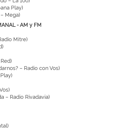
do – La 100)
bana Play)
 – Mega)
ANAL - AM y FM
adio Mitre)
d)
 Red)
darnos? – Radio con Vos)
 Play)
Vos)
da – Radio Rivadavia)
tal)