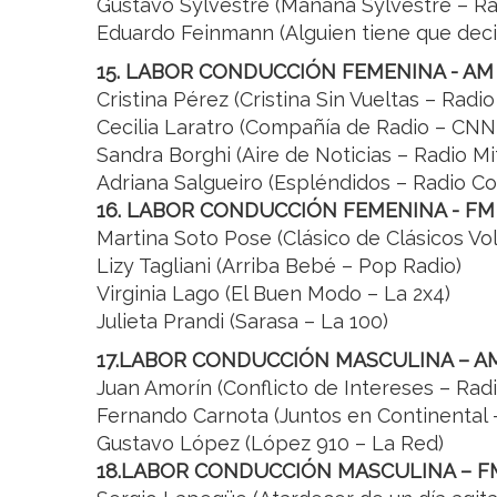
Gustavo Sylvestre (Mañana Sylvestre – Ra
Eduardo Feinmann (Alguien tiene que decir
15. LABOR CONDUCCIÓN FEMENINA - AM
Cristina Pérez (Cristina Sin Vueltas – Radio
Cecilia Laratro (Compañía de Radio – CNN
Sandra Borghi (Aire de Noticias – Radio Mi
Adriana Salgueiro (Espléndidos – Radio Co
16. LABOR CONDUCCIÓN FEMENINA - FM
Martina Soto Pose (Clásico de Clásicos Vol
Lizy Tagliani (Arriba Bebé – Pop Radio)
Virginia Lago (El Buen Modo – La 2x4)
Julieta Prandi (Sarasa – La 100)
17.LABOR CONDUCCIÓN MASCULINA – A
Juan Amorín (Conflicto de Intereses – Radi
Fernando Carnota (Juntos en Continental 
Gustavo López (López 910 – La Red)
18.LABOR CONDUCCIÓN MASCULINA – F