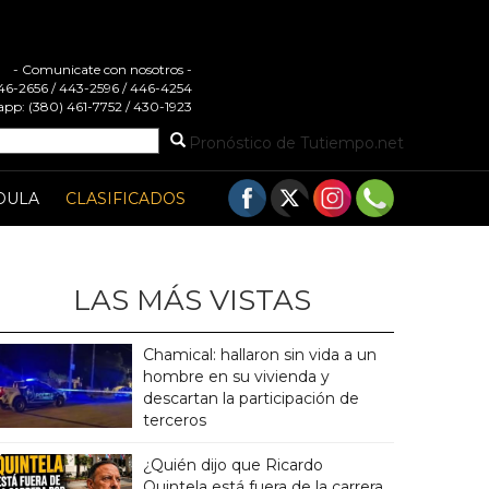
- Comunicate con nosotros -
 446-2656 / 443-2596 / 446-4254
pp: (380) 461-7752 / 430-1923
Pronóstico de Tutiempo.net
DULA
CLASIFICADOS
LAS MÁS VISTAS
Chamical: hallaron sin vida a un
hombre en su vivienda y
descartan la participación de
terceros
¿Quién dijo que Ricardo
Quintela está fuera de la carrera