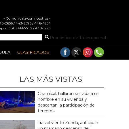
- Comunicate con nosotros -
 446-2656 / 443-2596 / 446-4254
pp: (380) 461-7752 / 430-1923
Pronóstico de Tutiempo.net
DULA
CLASIFICADOS
LAS MÁS VISTAS
Chamical: hallaron sin vida a un
hombre en su vivienda y
descartan la participación de
terceros
Tras el viento Zonda, anticipan
un marcado descenso de