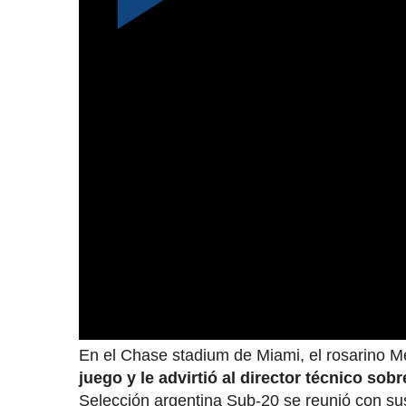
X de Messi World
En el Chase stadium de Miami, el rosarino 
juego y le advirtió al director técnico sobr
Selección argentina Sub-20 se reunió con s