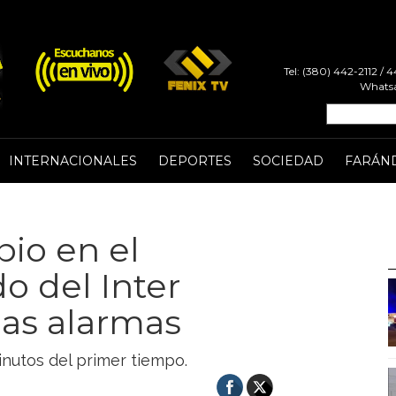
Tel: (380) 442-2112 /
Whatsa
INTERNACIONALES
DEPORTES
SOCIEDAD
FARÁN
bio en el
o del Inter
las alarmas
minutos del primer tiempo.