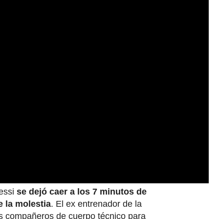
Messi
se dejó caer a los 7 minutos de
e la molestia
. El ex entrenador de la
us compañeros de cuerpo técnico para