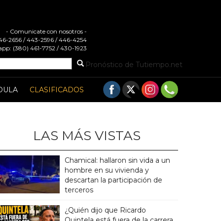
- Comunicate con nosotros -
 446-2656 / 443-2596 / 446-4254
pp: (380) 461-7752 / 430-1923
Pronóstico de Tutiempo.net
DULA
CLASIFICADOS
LAS MÁS VISTAS
Chamical: hallaron sin vida a un
hombre en su vivienda y
descartan la participación de
terceros
¿Quién dijo que Ricardo
Quintela está fuera de la carrera