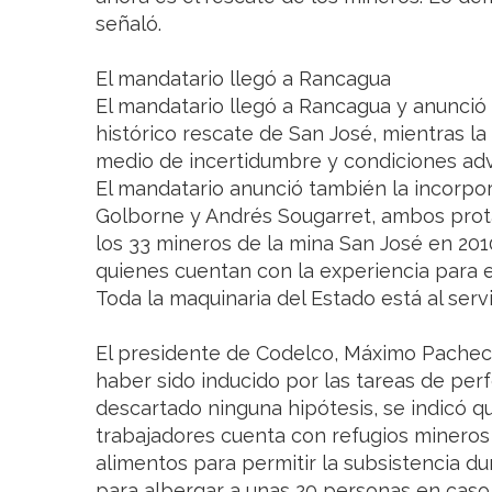
señaló.
El mandatario llegó a Rancagua
El mandatario llegó a Rancagua y anunció 
histórico rescate de San José, mientras l
medio de incertidumbre y condiciones ad
El mandatario anunció también la incorpo
Golborne y Andrés Sougarret, ambos prota
los 33 mineros de la mina San José en 201
quienes cuentan con la experiencia para 
Toda la maquinaria del Estado está al servi
El presidente de Codelco, Máximo Pacheco
haber sido inducido por las tareas de per
descartado ninguna hipótesis, se indicó q
trabajadores cuenta con refugios mineros
alimentos para permitir la subsistencia du
para albergar a unas 20 personas en caso