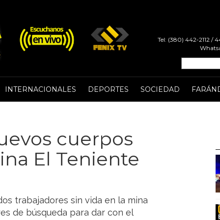
Tel: (380) 442-2112 /
Whatsa
INTERNACIONALES
DEPORTES
SOCIEDAD
FARÁN
uevos cuerpos
ina El Teniente
os trabajadores sin vida en la mina
res de búsqueda para dar con el