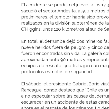
El accidente se produjo el jueves a las 17
sacudió el sector Andesita, a 500 metros 
preliminares, el temblor habría sido prov
realizados en la división subterránea de l
O’Higgins, unos 120 kilómetros al sur de Sa
En total, el derrumbe dejó dos mineros fa
nueve heridos fuera de peligro, y cinco de
fueron encontrados sin vida. La galería c
aproximadamente 90 metros y representa 
equipos de rescate, que trabajan con maqu
protocolos estrictos de seguridad.
El sábado, el presidente Gabriel Boric via
Rancagua, donde destacó que “Chile es u
a no especular sobre las causas del der
esclarecer en un accidente de estas carac
ahora es el rescate de los mineros. Lo de