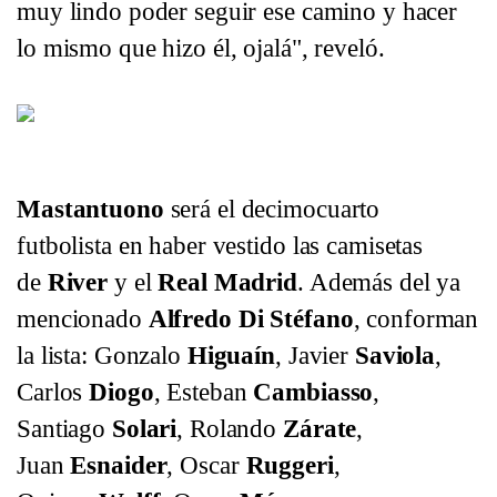
muy lindo poder seguir ese camino y hacer
lo mismo que hizo él, ojalá", reveló.
Mastantuono y su frase sobre Di Stéfano que llegó a la tapa d
Mastantuono
será el decimocuarto
futbolista en haber vestido las camisetas
de
River
y el
Real Madrid
. Además del ya
mencionado
Alfredo Di Stéfano
, conforman
la lista: Gonzalo
Higuaín
, Javier
Saviola
,
Carlos
Diogo
, Esteban
Cambiasso
,
Santiago
Solari
, Rolando
Zárate
,
Juan
Esnaider
, Oscar
Ruggeri
,