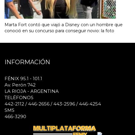
Marta Fort contó que viajó a Disney con un hombre que
conoció en su concurso para conseguir novio: la foto
INFORMACIÓN
FÉNIX 95.1 - 101.1
Av. Perón 742
LA RIOJA - ARGENTINA
TELÉFONOS
442-2112 / 446-2656 / 443-2596 / 446-4254
SMS
466-3290