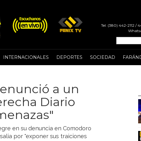
Tel: (380) 442-2112 /
Whatsa
INTERNACIONALES
DEPORTES
SOCIEDAD
FARÁN
 denunció a un
erecha Diario
amenazas"
Negre en su denuncia en Comodoro
alia por "exponer sus traiciones