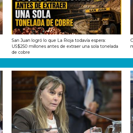
1
San Juan logró lo que La Rioja todavía espera:
C
US$250 millones antes de extraer una sola tonelada
m
de cobre