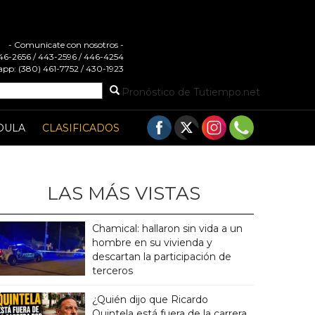
- Comunicate con nosotros -
 446-2656 / 443-2596 / 446-4254
pp: (380) 461-7752 / 430-1923
Pronóstico de Tutiempo.net
DULA
CLASIFICADOS
LAS MÁS VISTAS
Chamical: hallaron sin vida a un
hombre en su vivienda y
descartan la participación de
terceros
¿Quién dijo que Ricardo
Quintela está fuera de la carrera