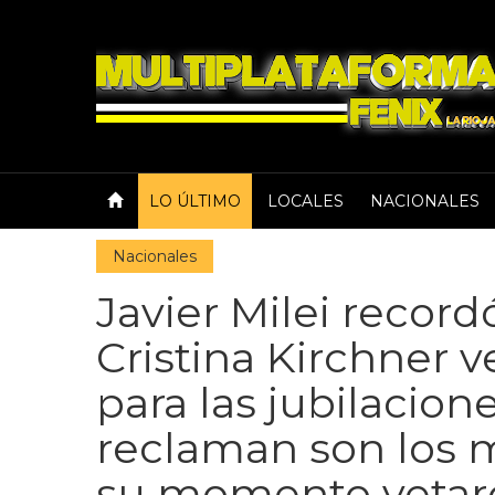
LO ÚLTIMO
LOCALES
NACIONALES
Nacionales
Javier Milei record
Cristina Kirchner 
para las jubilacion
reclaman son los 
su momento vetar