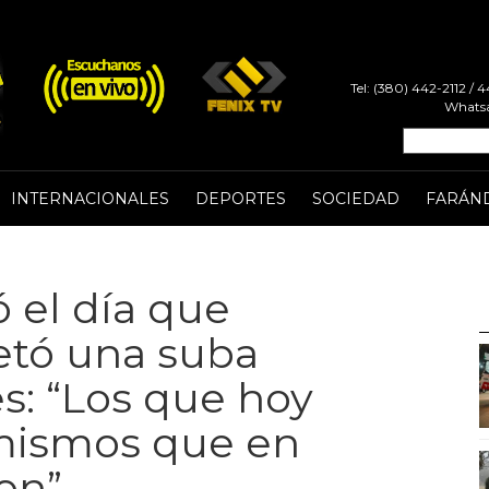
Tel: (380) 442-2112 /
Whatsa
INTERNACIONALES
DEPORTES
SOCIEDAD
FARÁN
ó el día que
vetó una suba
es: “Los que hoy
mismos que en
on”