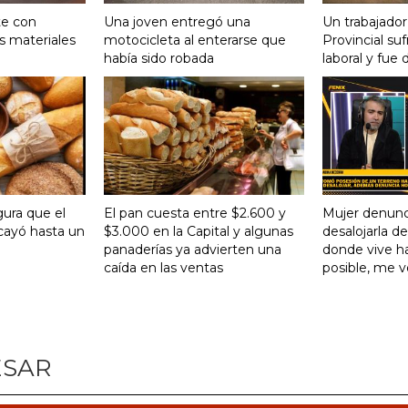
te con
Una joven entregó una
Un trabajador
s materiales
motocicleta al enterarse que
Provincial su
había sido robada
laboral y fue 
gura que el
El pan cuesta entre $2.600 y
Mujer denunc
ayó hasta un
$3.000 en la Capital y algunas
desalojarla d
panaderías ya advierten una
donde vive ha
caída en las ventas
posible, me 
ESAR