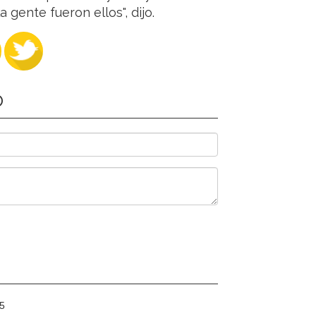
gente fueron ellos", dijo.
O
25