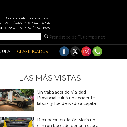
- Comunicate con nosotros -
 446-2656 / 443-2596 / 446-4254
pp: (380) 461-7752 / 430-1923
Pronóstico de Tutiempo.net
DULA
CLASIFICADOS
LAS MÁS VISTAS
Un trabajador de Vialidad
Provincial sufrió un accidente
laboral y fue derivado a Capital
Recuperan en Jesús María un
camión buscado por una causa