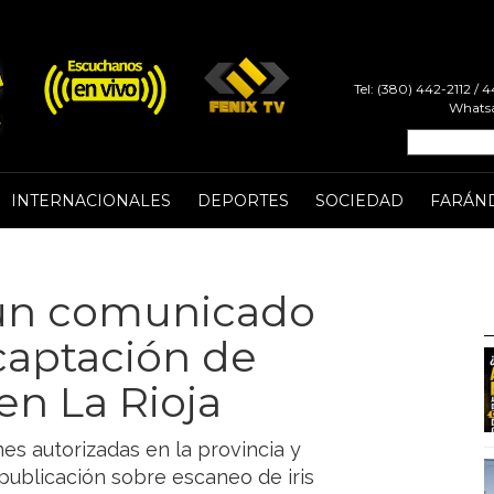
Tel: (380) 442-2112 /
Whatsa
INTERNACIONALES
DEPORTES
SOCIEDAD
FARÁN
 un comunicado
captación de
en La Rioja
es autorizadas en la provincia y
 publicación sobre escaneo de iris