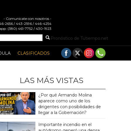
- Comunicate con nosotros -
 446-2656 / 443-2596 / 446-4254
pp: (380) 461-7752 / 430-1923
Pronóstico de Tutiempo.net
DULA
CLASIFICADOS
LAS MÁS VISTAS
¿Por qué Armando Molina
aparece como uno de los
dirigentes con posibilidades de
llegar a la Gobernación?
Importante incendio en el
autódromo generó una densa