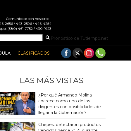
- Comunicate con nosotros -
 446-2656 / 443-2596 / 446-4254
pp: (380) 461-7752 / 430-1923
Pronóstico de Tutiempo.net
DULA
CLASIFICADOS
LAS MÁS VISTAS
¿Por qué Armando Molina
aparece como uno de los
dirigentes con posibilidades de
llegar a la Gobernación?
Chepes: detectaron productos
vencidos desde 2021 durante