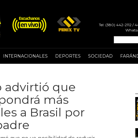
Tel: (380) 442-2112 /
Whatsa
INTERNACIONALES
DEPORTES
SOCIEDAD
FARÁN
 advirtió que
mpondrá más
es a Brasil por
 padre