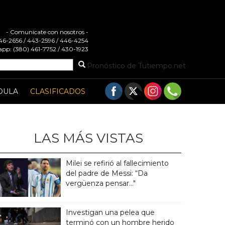
- Comunicate con nosotros -
 446-2656 / 443-2596 / 446-4254
pp: (380) 461-7752 / 430-1923
Pronóstico de Tutiempo.net
DULA
CLASIFICADOS
LAS MÁS VISTAS
Milei se refirió al fallecimiento
del padre de Messi: “Da
vergüenza pensar..."
Investigan una pelea que
terminó con un hombre herido