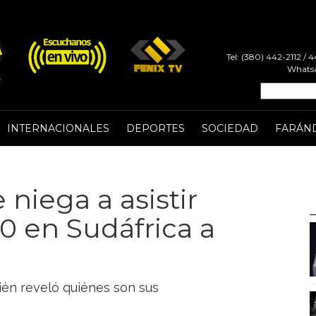
Tel: (380) 442-2112 /
Whatsa
INTERNACIONALES
DEPORTES
SOCIEDAD
FARÁN
niega a asistir
0 en Sudáfrica a
ién reveló quiénes son sus