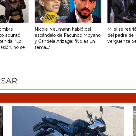
hombre
Nicole Neumann habló del
Milei se refiri
co apuntó
escándalo de Facundo Moyano
del padre de 
tenida: “Lo
y Candela Arizaga: "No es un
vergüenza pen
asión, no se
tema..."
ESAR