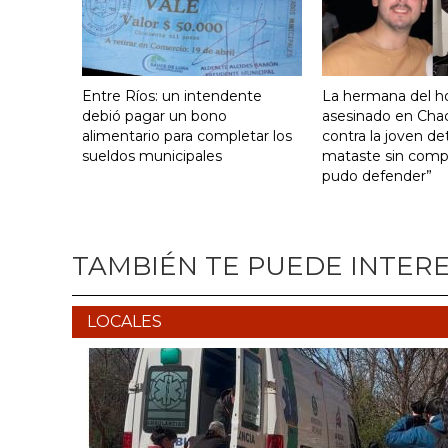
Entre Ríos: un intendente
La hermana del 
debió pagar un bono
asesinado en Cha
alimentario para completar los
contra la joven de
sueldos municipales
mataste sin comp
pudo defender”
TAMBIÉN TE PUEDE INTER
LOCALES