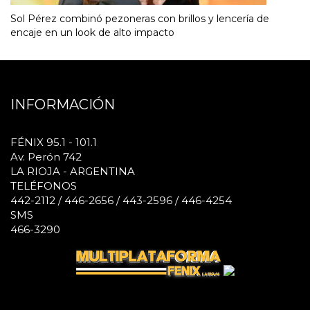
Sol Pérez combinó pezoneras con brillos y lencería de
encaje en un look de alto impacto
INFORMACIÓN
FÉNIX 95.1 - 101.1
Av. Perón 742
LA RIOJA - ARGENTINA
TELÉFONOS
442-2112 / 446-2656 / 443-2596 / 446-4254
SMS
466-3290