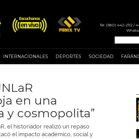
Tel: (380) 442-2112 /
Whatsa
INTERNACIONALES
DEPORTES
SOCIEDAD
FARÁN
 UNLaR
oja en una
ia y cosmopolita”
R, el historiador realizó un repaso
estacó el impacto académico, social y