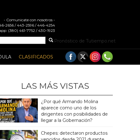
- Comunicate con nosotros -
 446-2656 / 443-2596 / 446-4254
pp: (380) 461-7752 / 430-1923
Pronóstico de Tutiempo.net
DULA
CLASIFICADOS
LAS MÁS VISTAS
¿Por qué Armando Molina
aparece como uno de los
dirigentes con posibilidades de
llegar a la Gobernación?
Chepes: detectaron productos
vencidos desde 2021 durante