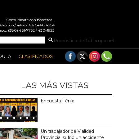
- Comunicate con nosotros -
 446-2656 / 443-2596 / 446-4254
pp: (380) 461-7752 / 430-1923
Pronóstico de Tutiempo.net
DULA
CLASIFICADOS
LAS MÁS VISTAS
Encuesta Fénix
Un trabajador de Vialidad
Provincial sufrió un accidente