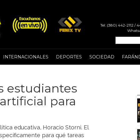
Tel: (380) 442-2112 /
Whatsa
INTERNACIONALES
DEPORTES
SOCIEDAD
FARÁN
s estudiantes
artificial para
lítica educativa, Horacio Storni. El
específicamente para qué tareas