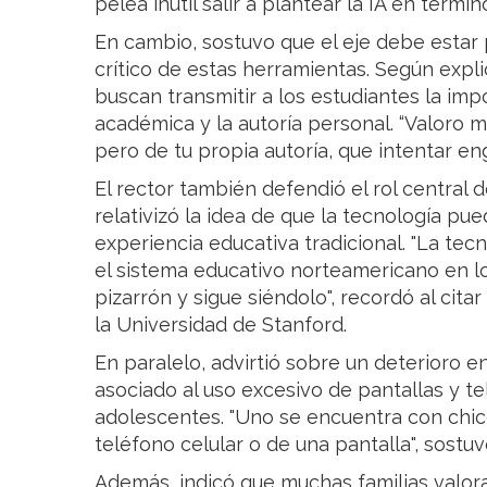
pelea inútil salir a plantear la IA en términ
En cambio, sostuvo que el eje debe estar 
crítico de estas herramientas. Según expli
buscan transmitir a los estudiantes la imp
académica y la autoría personal. “Valoro 
pero de tu propia autoría, que intentar e
El rector también defendió el rol central 
relativizó la idea de que la tecnología 
experiencia educativa tradicional. "La tec
el sistema educativo norteamericano en lo
pizarrón y sigue siéndolo", recordó al cit
la Universidad de Stanford.
En paralelo, advirtió sobre un deterioro e
asociado al uso excesivo de pantallas y t
adolescentes. "Uno se encuentra con chi
teléfono celular o de una pantalla", sostuv
Además, indicó que muchas familias valora