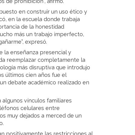
os de prohibición”, afirmó.
puesto en construir un uso ético y
có, en la escuela donde trabaja
ortancia de la honestidad
mucho más un trabajo imperfecto,
ngañarme”, expresó.
de la enseñanza presencial y
pueda reemplazar completamente la
nología más disruptiva que introdujo
s últimos cien años fue el
ar un debate académico realizado en
n algunos vínculos familiares
eléfonos celulares entre
cos muy dejados a merced de un
o.
n positivamente las restricciones al