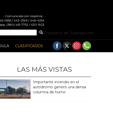
- Comunicate con nosotros -
 446-2656 / 443-2596 / 446-4254
pp: (380) 461-7752 / 430-1923
Pronóstico de Tutiempo.net
DULA
CLASIFICADOS
LAS MÁS VISTAS
Importante incendio en el
autódromo generó una densa
columna de humo