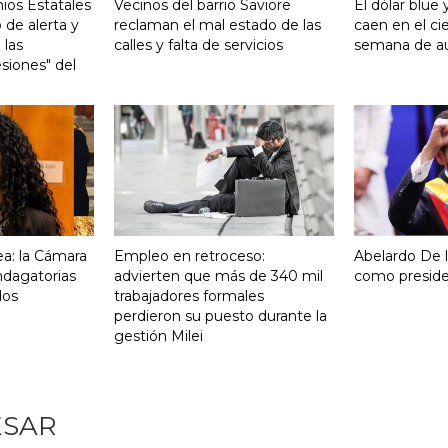
ios Estatales
Vecinos del barrio Saviore
El dólar blue 
 de alerta y
reclaman el mal estado de las
caen en el ci
 las
calles y falta de servicios
semana de 
siones" del
a: la Cámara
Empleo en retroceso:
Abelardo De la
indagatorias
advierten que más de 340 mil
como presid
dos
trabajadores formales
perdieron su puesto durante la
gestión Milei
ESAR