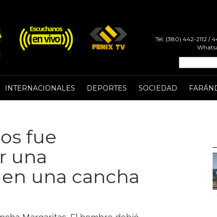
Tel: (380) 442-2112 /
Whatsa
INTERNACIONALES
DEPORTES
SOCIEDAD
FARÁN
ños fue
ir una
en una cancha