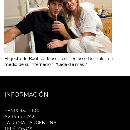
El gesto de Bautista Mascia con Denisse González en
medio de su internación: "Cada día más..."
INFORMACIÓN
FÉNIX 95.1 - 101.1
Av. Perón 742
LA RIOJA - ARGENTINA
TELÉFONOS