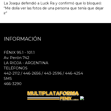
La Joaqui defendió a Luck Ra y confirmó que lo bloqueó:
“Me dolía ver las fotos de una persona que tenía que dejar
ir”
INFORMACIÓN
FÉNIX 95.1 - 101.1
Av. Perón 742
LA RIOJA - ARGENTINA
TELÉFONOS
442-2112 / 446-2656 / 443-2596 / 446-4254
SMS
466-3290