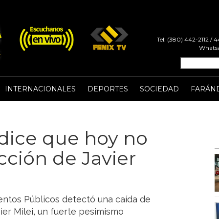
Tel: (380) 442-2112 /
Whatsa
INTERNACIONALES
DEPORTES
SOCIEDAD
FARÁN
 dice que hoy no
ección de Javier
entos Públicos detectó una caída de
vier Milei, un fuerte pesimismo