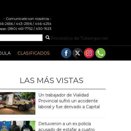
- Comunicate con nosotros -
 446-2656 / 443-2596 / 446-4254
pp: (380) 461-7752 / 430-1923
Pronóstico de Tutiempo.net
DULA
CLASIFICADOS
LAS MÁS VISTAS
Un trabajador de Vialidad
Provincial sufrió un accidente
laboral y fue derivado a Capital
Detuvieron a un ex policía
acusado de estafar a cuatro