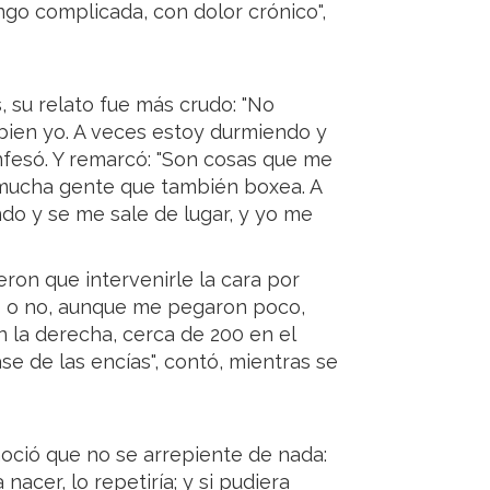
ngo complicada, con dolor crónico",
, su relato fue más crudo: "No
bien yo. A veces estoy durmiendo y
onfesó. Y remarcó: "Son cosas que me
 mucha gente que también boxea. A
o y se me sale de lugar, y yo me
ron que intervenirle la cara por
s o no, aunque me pegaron poco,
n la derecha, cerca de 200 en el
ase de las encías", contó, mientras se
oció que no se arrepiente de nada:
 nacer, lo repetiría; y si pudiera