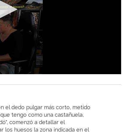
on el dedo pulgar más corto, metido
, que tengo como una castañuela,
ó", comenzó a detallar el
 los huesos la zona indicada en el