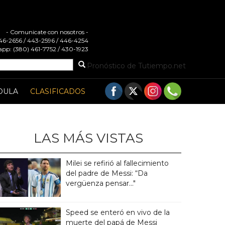
- Comunicate con nosotros -
 446-2656 / 443-2596 / 446-4254
pp: (380) 461-7752 / 430-1923
Pronóstico de Tutiempo.net
DULA
CLASIFICADOS
LAS MÁS VISTAS
Milei se refirió al fallecimiento
del padre de Messi: “Da
vergüenza pensar..."
Speed se enteró en vivo de la
muerte del papá de Messi