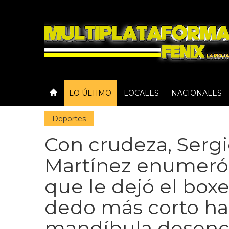
LO ÚLTIMO
LOCALES
NACIONALES
Deportes
Con crudeza, Sergi
Martínez enumeró 
que le dejó el box
dedo más corto has
mandíbula desenc