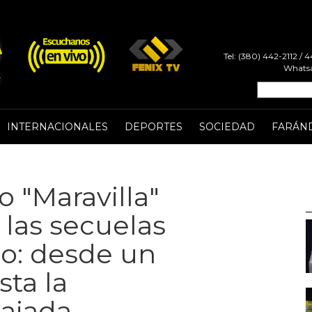
Tel: (380) 442-2112 /
Whatsa
INTERNACIONALES
DEPORTES
SOCIEDAD
FARÁN
o "Maravilla"
las secuelas
eo: desde un
ta la
ajada