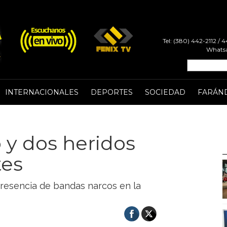
Tel: (380) 442-2112 /
Whatsa
INTERNACIONALES
DEPORTES
SOCIEDAD
FARÁN
 y dos heridos
tes
presencia de bandas narcos en la