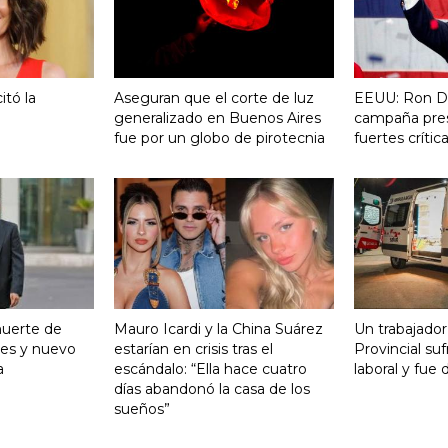
itó la
Aseguran que el corte de luz
EEUU: Ron De
generalizado en Buenos Aires
campaña pres
fue por un globo de pirotecnia
fuertes críti
muerte de
Mauro Icardi y la China Suárez
Un trabajador
es y nuevo
estarían en crisis tras el
Provincial su
a
escándalo: “Ella hace cuatro
laboral y fue 
días abandonó la casa de los
sueños”