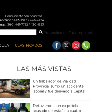
- Comunicate con nosotros -
 446-2656 / 443-2596 / 446-4254
pp: (380) 461-7752 / 430-1923
Pronóstico de Tutiempo.net
DULA
CLASIFICADOS
LAS MÁS VISTAS
Un trabajador de Vialidad
Provincial sufrió un accidente
laboral y fue derivado a Capital
Detuvieron a un ex policía
acusado de estafar a cuatro