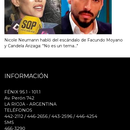
Nicole Neumann habló del escándalo de Facundo Moyano
y Candela Arizaga: "No es un tema..."
INFORMACIÓN
FÉNIX 95.1 - 101.1
Av. Perón 742
LA RIOJA - ARGENTINA
TELÉFONOS
442-2112 / 446-2656 / 443-2596 / 446-4254
SMS
466-3290