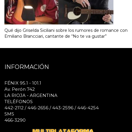
Qué dijo Griselda Siciliani sobre los rumores de romance con
Emiliano Brancciari, cantante de “No te va gustar”
INFORMACIÓN
FÉNIX 95.1 - 101.1
Av. Perón 742
LA RIOJA - ARGENTINA
TELÉFONOS
442-2112 / 446-2656 / 443-2596 / 446-4254
SMS
466-3290