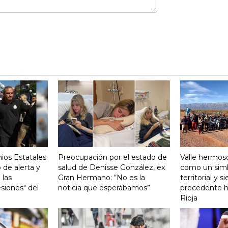
ios Estatales
Preocupación por el estado de
Valle hermoso
 de alerta y
salud de Denisse González, ex
como un sim
 las
Gran Hermano: “No es la
territorial y s
siones" del
noticia que esperábamos”
precedente hi
Rioja