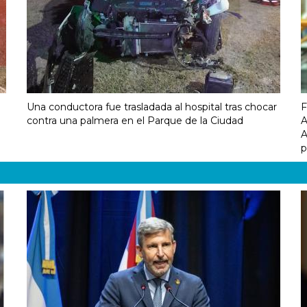
Una conductora fue trasladada al hospital tras chocar
F
contra una palmera en el Parque de la Ciudad
A
A
p