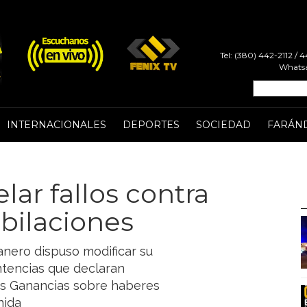
Tel: (380) 442-2112 /
Whatsa
INTERNACIONALES
DEPORTES
SOCIEDAD
FARÁN
lar fallos contra
bilaciones
nero dispuso modificar su
entencias que declaran
las Ganancias sobre haberes
nida