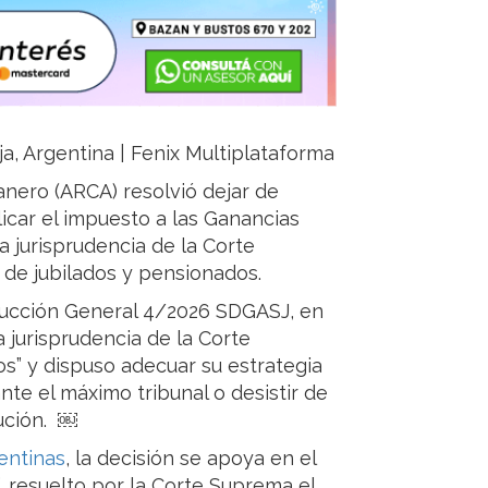
ja, Argentina | Fenix Multiplataforma
nero (ARCA) resolvió dejar de
licar el impuesto a las Ganancias
da jurisprudencia de la Corte
 de jubilados y pensionados.
rucción General 4/2026 SDGASJ, en
a jurisprudencia de la Corte
s” y dispuso adecuar su estrategia
nte el máximo tribunal o desistir de
ución. ￼
entinas
, la decisión se apoya en el
, resuelto por la Corte Suprema el